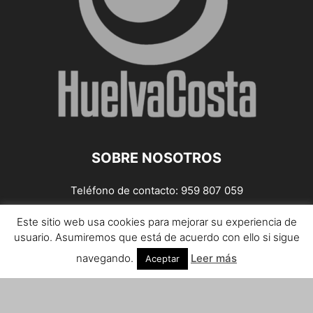
SOBRE NOSOTROS
Teléfono de contacto: 959 807 059
¡Anúnciate!
Este sitio web usa cookies para mejorar su experiencia de
usuario. Asumiremos que está de acuerdo con ello si sigue
Envíanos tus notas de prensa a:
prensa@huelvacosta.com
navegando.
Leer más
Aceptar
Contáctenos:
info@huelvacosta.com