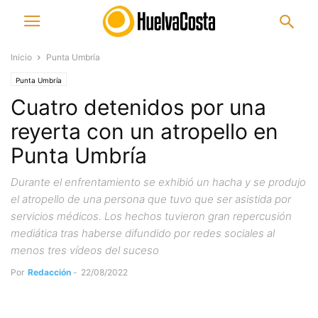
Inicio
Punta Umbría
Punta Umbría
Cuatro detenidos por una
reyerta con un atropello en
Punta Umbría
Durante el enfrentamiento se exhibió un hacha y se produjo
el atropello de una persona que tuvo que ser asistida por
servicios médicos. Los hechos tuvieron gran repercusión
mediática tras haberse difundido por redes sociales al
menos tres vídeos del suceso
Por
Redacción
-
22/08/2022