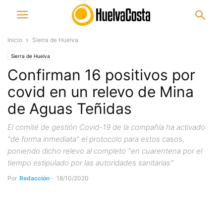
Inicio
Sierra de Huelva
Sierra de Huelva
Confirman 16 positivos por
covid en un relevo de Mina
de Aguas Teñidas
El comité de gestión Covid-19 de la compañía ha activado
"de forma inmediata" el protocolo para estos casos,
poniendo dicho relevo al completo "en cuarentena por el
tiempo estipulado por las autoridades sanitarias"
Por
Redacción
-
18/10/2020