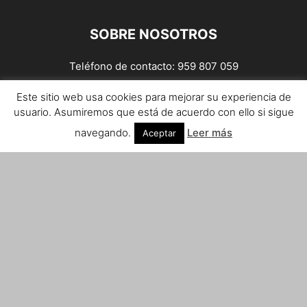
SOBRE NOSOTROS
Teléfono de contacto: 959 807 059
¡Anúnciate!
Este sitio web usa cookies para mejorar su experiencia de
usuario. Asumiremos que está de acuerdo con ello si sigue
Envíanos tus notas de prensa a:
prensa@huelvacosta.com
navegando.
Leer más
Aceptar
Contáctenos:
info@huelvacosta.com
SÍGUENOS
© HuelvaCosta