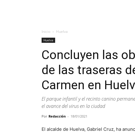
Inicio
Huelva
Huelva
Concluyen las ob
de las traseras d
Carmen en Huel
El parque infantil y el recinto canino perma
el avance del virus en la ciudad
Por
Redacción
-
18/01/2021
El alcalde de Huelva, Gabriel Cruz, ha anunc