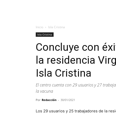
Inicio
Isla Cristina
Isla Cristina
Concluye con éxi
la residencia Vi
Isla Cristina
El centro cuenta con 29 usuarios y 27 trabaja
la vacuna
Por
Redacción
-
30/01/2021
Los 29 usuarios y 25 trabajadores de la res