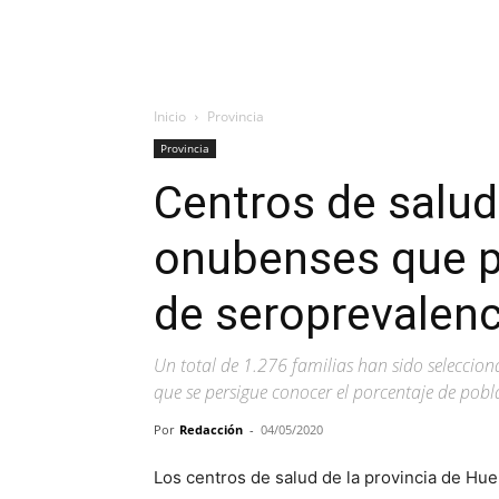
Inicio
Provincia
Provincia
Centros de salud
onubenses que pa
de seroprevalenc
Un total de 1.276 familias han sido seleccion
que se persigue conocer el porcentaje de pobl
Por
Redacción
-
04/05/2020
Los centros de salud de la provincia de Hue