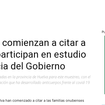
P
 comienzan a citar a
rticipan en estudio
ia del Gobierno
adas en la provincia de Huelva para este muestreo, con el
ación que ha desarrollado anticuerpos frente al covid-19
lva han comenzado a citar a las familias onubenses