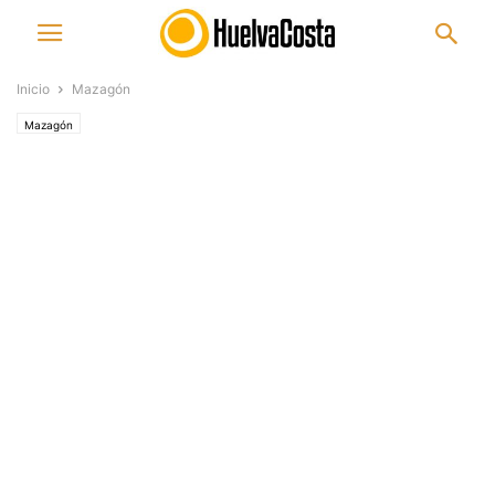
Inicio
Mazagón
Mazagón