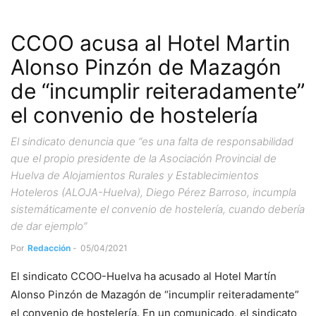
CCOO acusa al Hotel Martin
Alonso Pinzón de Mazagón
de “incumplir reiteradamente”
el convenio de hostelería
El sindicato denuncia que “es una falta de responsabilidad
que el propio presidente de la Asociación Provincial de
Huelva de Alojamientos Rurales y Establecimientos
Hoteleros (ALOJA-Huelva), Diego Pérez Barroso, incumpla
sistemáticamente el convenio de hostelería, cuando debería
de dar ejemplo”
Por
Redacción
-
05/04/2021
El sindicato CCOO-Huelva ha acusado al Hotel Martín
Alonso Pinzón de Mazagón de “incumplir reiteradamente”
el convenio de hostelería. En un comunicado, el sindicato