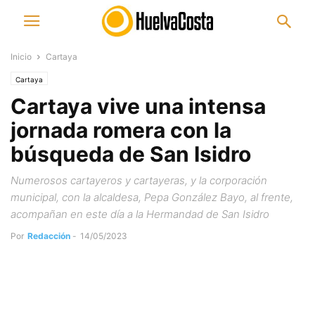
Inicio
Cartaya
Cartaya
Cartaya vive una intensa
jornada romera con la
búsqueda de San Isidro
Numerosos cartayeros y cartayeras, y la corporación
municipal, con la alcaldesa, Pepa González Bayo, al frente,
acompañan en este día a la Hermandad de San Isidro
Por
Redacción
-
14/05/2023