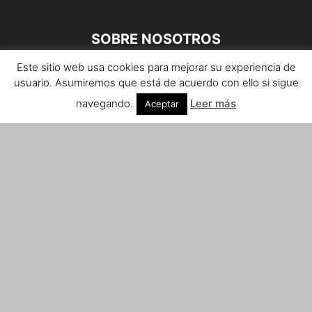
SOBRE NOSOTROS
Este sitio web usa cookies para mejorar su experiencia de
Teléfono de contacto: 959 807 059
usuario. Asumiremos que está de acuerdo con ello si sigue
¡Anúnciate!
navegando.
Leer más
Aceptar
Envíanos tus notas de prensa a:
prensa@huelvacosta.com
Contáctenos:
info@huelvacosta.com
SÍGUENOS
© HuelvaCosta