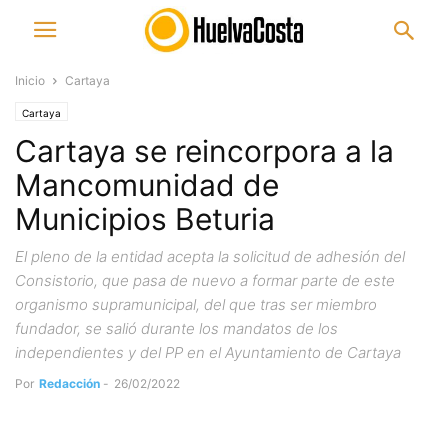
Inicio
Cartaya
Cartaya
Cartaya se reincorpora a la
Mancomunidad de
Municipios Beturia
El pleno de la entidad acepta la solicitud de adhesión del
Consistorio, que pasa de nuevo a formar parte de este
organismo supramunicipal, del que tras ser miembro
fundador, se salió durante los mandatos de los
independientes y del PP en el Ayuntamiento de Cartaya
Por
Redacción
-
26/02/2022