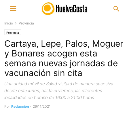
Inicio
Provincia
Provincia
Cartaya, Lepe, Palos, Moguer
y Bonares acogen esta
semana nuevas jornadas de
vacunación sin cita
Una unidad móvil de Salud visitará de manera sucesiva
desde este lunes, hasta el viernes, las diferentes
localidades en horario de 16:00 a 21:00 horas
Por
Redacción
-
29/11/2021