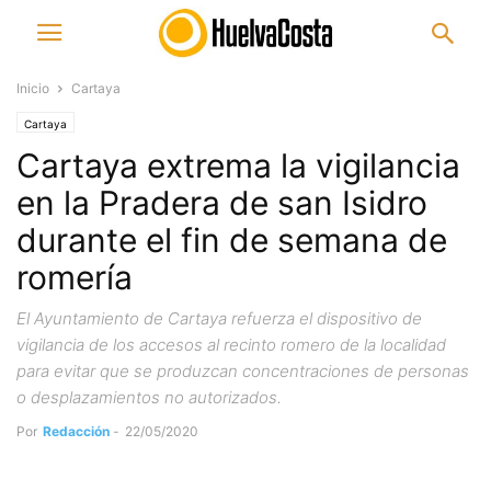
Inicio
Cartaya
Cartaya
Cartaya extrema la vigilancia
en la Pradera de san Isidro
durante el fin de semana de
romería
El Ayuntamiento de Cartaya refuerza el dispositivo de
vigilancia de los accesos al recinto romero de la localidad
para evitar que se produzcan concentraciones de personas
o desplazamientos no autorizados.
Por
Redacción
-
22/05/2020