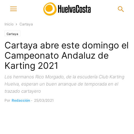
Inicio
Cartaya
Cartaya
Cartaya abre este domingo el
Campeonato Andaluz de
Karting 2021
Los hermanos Rico Morgado, de la escudería Club Karting
Huelva, esperan un buen arranque de temporada en el
trazado cartayero
Por
Redacción
-
25/03/2021