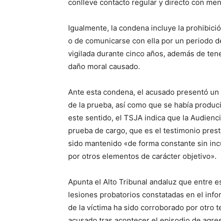
conlleve contacto regular y directo con me
Igualmente, la condena incluye la prohibic
o de comunicarse con ella por un periodo d
vigilada durante cinco años, además de tene
daño moral causado.
Ante esta condena, el acusado presentó un 
de la prueba, así como que se había produc
este sentido, el TSJA indica que la Audienci
prueba de cargo, que es el testimonio presta
sido mantenido «de forma constante sin inc
por otros elementos de carácter objetivo».
Apunta el Alto Tribunal andaluz que entre 
lesiones probatorios constatadas en el inf
de la víctima ha sido corroborado por otro t
acusado tras acontecer el episodio de agre