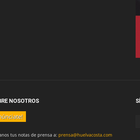
BRE NOSOTROS
S
núnciate!
anos tus notas de prensa a:
prensa@huelvacosta.com