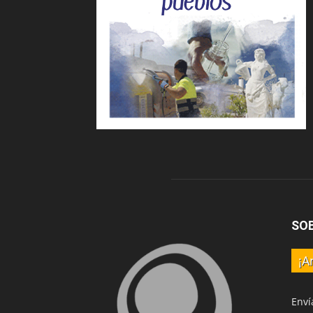
SO
¡A
Enví