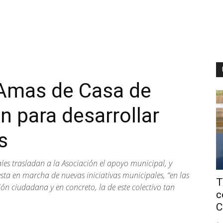
Amas de Casa de
n para desarrollar
s
ales trasladan a la Asociación el apoyo municipal, y
sta en marcha de nuevas iniciativas municipales, “en las
T
n ciudadana y en concreto, la de este colectivo tan
c
C