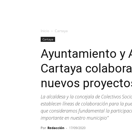
Inicio
Cartaya
Cartaya
Ayuntamiento y 
Cartaya colabora
nuevos proyecto
La alcaldesa y la concejala de Colectivos Soci
establecen líneas de colaboración para la pue
que consideramos fundamental la participació
importante en nuestro municipio”
Por
Redacción
-
17/09/2020