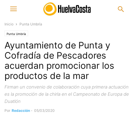
Inicio
Punta Umbría
Punta Umbría
Ayuntamiento de Punta y
Cofradía de Pescadores
acuerdan promocionar los
productos de la mar
Firman un convenio de colaboración cuya primera actuación
es la promoción de la chirla en el Campeonato de Europa de
Duatlón
Por
Redacción
-
05/03/2020