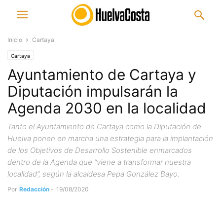
Inicio
Cartaya
Cartaya
Ayuntamiento de Cartaya y
Diputación impulsarán la
Agenda 2030 en la localidad
Tanto el Ayuntamiento de Cartaya como la Diputación de
Huelva ponen en marcha una estrategia para la implantación
de los Objetivos de Desarrollo Sostenible enmarcados
dentro de la Agenda que “viene a transformar nuestra
localidad”, según la alcaldesa Pepa González Bayo.
Por
Redacción
-
19/08/2020