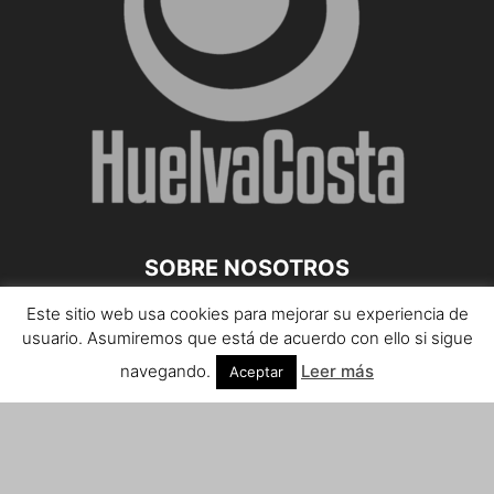
SOBRE NOSOTROS
Este sitio web usa cookies para mejorar su experiencia de
Teléfono de contacto: 959 807 059
usuario. Asumiremos que está de acuerdo con ello si sigue
¡Anúnciate!
navegando.
Leer más
Aceptar
Envíanos tus notas de prensa a:
prensa@huelvacosta.com
Contáctenos:
info@huelvacosta.com