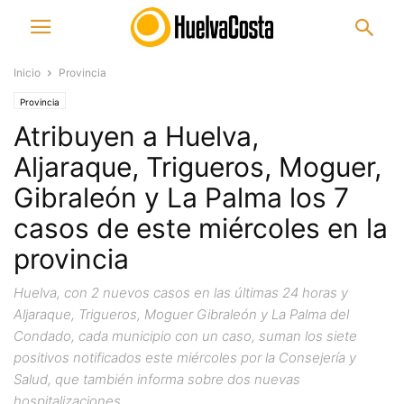
Inicio
Provincia
Provincia
Atribuyen a Huelva,
Aljaraque, Trigueros, Moguer,
Gibraleón y La Palma los 7
casos de este miércoles en la
provincia
Huelva, con 2 nuevos casos en las últimas 24 horas y
Aljaraque, Trigueros, Moguer Gibraleón y La Palma del
Condado, cada municipio con un caso, suman los siete
positivos notificados este miércoles por la Consejería y
Salud, que también informa sobre dos nuevas
hospitalizaciones