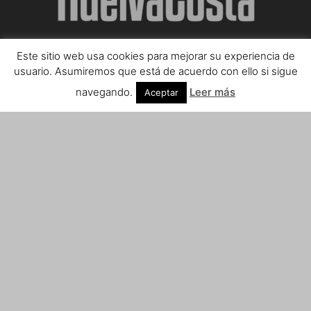
Este sitio web usa cookies para mejorar su experiencia de
SOBRE NOSOTROS
usuario. Asumiremos que está de acuerdo con ello si sigue
navegando.
Leer más
Aceptar
Teléfono de contacto: 959 807 059
¡Anúnciate!
Envíanos tus notas de prensa a:
prensa@huelvacosta.com
Contáctenos:
info@huelvacosta.com
SÍGUENOS