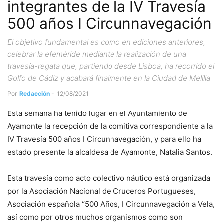
integrantes de la IV Travesía
500 años I Circunnavegación
El objetivo fundamental es como en ediciones anteriores,
celebrar la efeméride mediante la realización de una
travesía-regata que, partiendo desde Lisboa, ha recorrido el
Golfo de Cádiz y acabará finalmente en la Ciudad de Melilla
Por
Redacción
-
12/08/2021
Esta semana ha tenido lugar en el Ayuntamiento de
Ayamonte la recepción de la comitiva correspondiente a la
IV Travesía 500 años I Circunnavegación, y para ello ha
estado presente la alcaldesa de Ayamonte, Natalia Santos.
Esta travesía como acto colectivo náutico está organizada
por la Asociación Nacional de Cruceros Portugueses,
Asociación española “500 Años, I Circunnavegación a Vela,
así como por otros muchos organismos como son