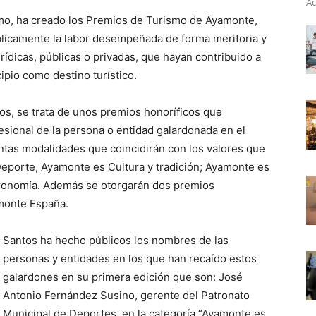
Ac
smo, ha creado los Premios de Turismo de Ayamonte,
blicamente la labor desempeñada de forma meritoria y
urídicas, públicas o privadas, que hayan contribuido a
cipio como destino turístico.
os, se trata de unos premios honoríficos que
fesional de la persona o entidad galardonada en el
intas modalidades que coincidirán con los valores que
Deporte, Ayamonte es Cultura y tradición; Ayamonte es
tronomía. Además se otorgarán dos premios
monte España.
Santos ha hecho públicos los nombres de las
personas y entidades en los que han recaído estos
galardones en su primera edición que son: José
Antonio Fernández Susino, gerente del Patronato
Municipal de Deportes, en la categoría “Ayamonte es