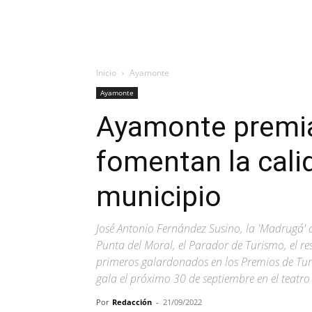
Inicio
Ayamonte
Ayamonte
Ayamonte premia
fomentan la calid
municipio
José Antonio Fernández Susino, la 'Madrugá' 
Punta del Moral, el Parador de Turismo, el re
primeros galardonados en los Premios de Tu
gala el próximo 30 de septiembre en el teatr
Por
Redacción
-
21/09/2022