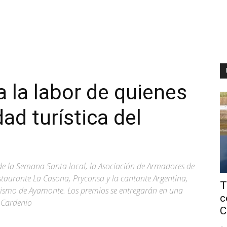
 la labor de quienes
ad turística del
de la Semana Santa local, la Asociación de Armadores de
staurante La Casona, Pryconsa y la cantante Argentina,
T
rismo de Ayamonte. Los premios se entregarán en una
c
o Cardenio
C