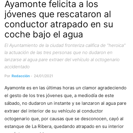
Ayamonte felicita a los
jóvenes que rescataron al
conductor atrapado en su
coche bajo el agua
El Ayuntamiento de la ciudad fronteriza califica de "heroica"
la actuación de las tres personas que no dudaron en
lanzarse al agua pare extraer del vehículo al octogenario
accidentado
Por
Redacción
-
24/01/2021
Ayamonte es en las últimas horas un clamor agradeciendo
el gesto de los tres jóvenes que, a mediodía de este
sábado, no dudaron un instante y se lanzaron al agua pare
extraer del interior de su vehículo al conductor
octogenario que, por causas que se desconocen, cayó al
estanque de La Ribera, quedando atrapado en su interior