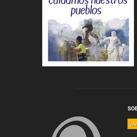
SO
¡A