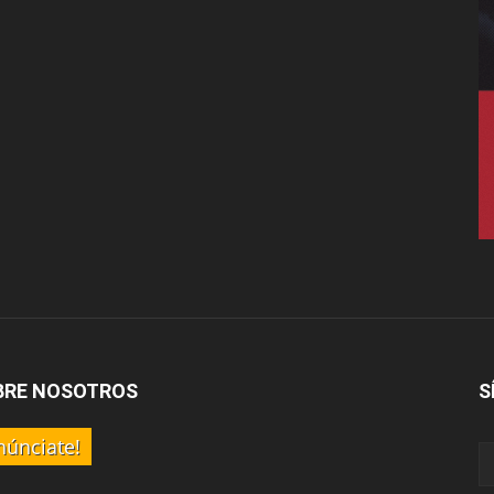
BRE NOSOTROS
S
núnciate!