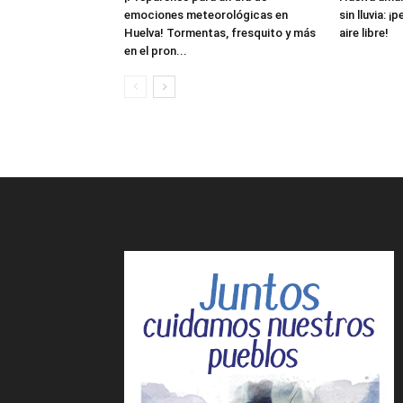
emociones meteorológicas en
sin lluvia: ¡
Huelva! Tormentas, fresquito y más
aire libre!
en el pron...