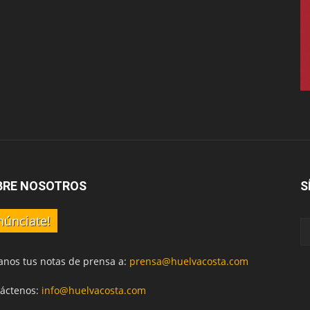
BRE NOSOTROS
S
núnciate!
anos tus notas de prensa a:
prensa@huelvacosta.com
áctenos:
info@huelvacosta.com