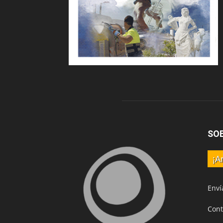
SO
¡A
Enví
Cont