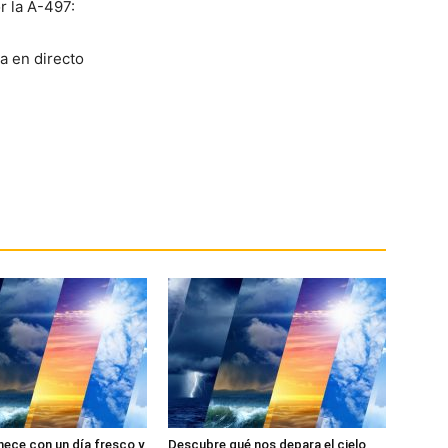
r la A-497:
ece con un día fresco y
Descubre qué nos depara el cielo