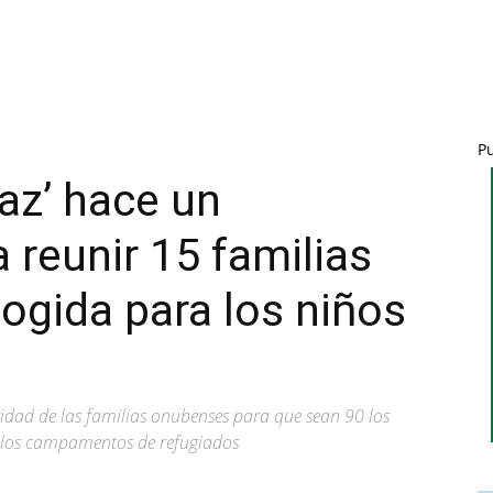
P
az’ hace un
 reunir 15 familias
ogida para los niños
ridad de las familias onubenses para que sean 90 los
e los campamentos de refugiados