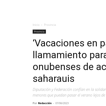
Inicio
Provincia
Provincia
‘Vacaciones en p
llamamiento para
onubenses de ac
saharauis
Diputación y Federación confían en la solida
menores que puedan pasar el verano lejos d
Por
Redacción
-
07/06/2023