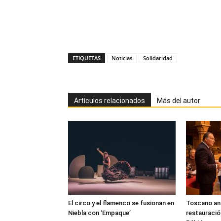
ETIQUETAS
Noticias
Solidaridad
Artículos relacionados
Más del autor
El circo y el flamenco se fusionan en
Toscano anun
Niebla con ‘Empaque’
restauració