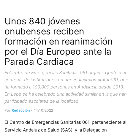
Unos 840 jóvenes
onubenses reciben
formación en reanimación
por el Día Europeo ante la
Parada Cardiaca
El Centro de Emergencias Sanitarias 061 organiza junto a un
centenar de instituciones un nuevo #cardiomaraton061, que
ha formado a 100.000 personas en Andalucía desde 2013.
En Lepe se ha celebrado una actividad similar en la que han
participado escolares de la localidad
Por
Redacción
-
14/10/2022
El Centro de Emergencias Sanitarias 061, perteneciente al
Servicio Andaluz de Salud (SAS), y la Delegación