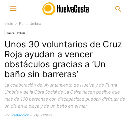
Inicio
Punta Umbría
Punta Umbría
Unos 30 voluntarios de Cruz
Roja ayudan a vencer
obstáculos gracias a ‘Un
baño sin barreras’
La colaboración del Ayuntamiento de Huelva y de Punta
Umbría y de la Obra Social de La Caixa hacen posible que
más de 100 personas con discapacidad puedan disfrutar de
un día en la playa y de un baño en el mar
Por
Redacción
-
21/07/2021