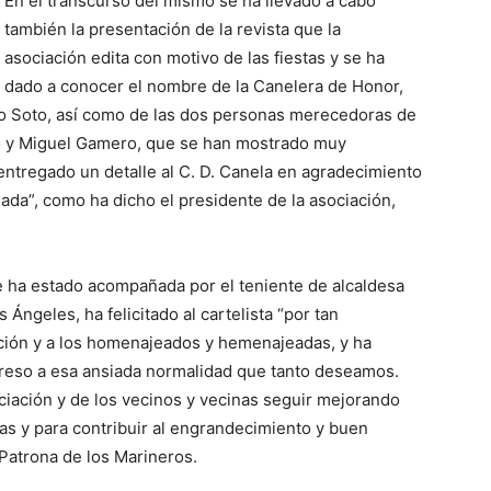
En el transcurso del mismo se ha llevado a cabo
también la presentación de la revista que la
asociación edita con motivo de las fiestas y se ha
dado a conocer el nombre de la Canelera de Honor,
no Soto, así como de las dos personas merecedoras de
 y Miguel Gamero, que se han mostrado muy
entregado un detalle al C. D. Canela en agradecimiento
iada”, como ha dicho el presidente de la asociación,
que ha estado acompañada por el teniente de alcaldesa
 Ángeles, ha felicitado al cartelista “por tan
iación y a los homenajeados y hemenajeadas, y ha
greso a esa ansiada normalidad que tanto deseamos.
ciación y de los vecinos y vecinas seguir mejorando
vas y para contribuir al engrandecimiento y buen
 Patrona de los Marineros.