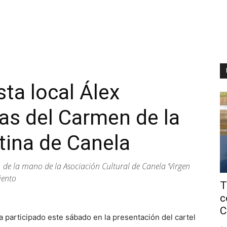
sta local Álex
tas del Carmen de la
tina de Canela
o, de la mano de la Asociación Cultural de Canela ‘Virgen
iento
T
c
C
a participado este sábado en la presentación del cartel