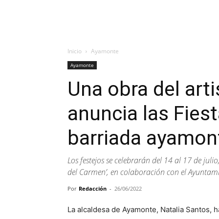
Inicio
Ayamonte
Ayamonte
Una obra del arti
anuncia las Fies
barriada ayamon
Los festejos se celebrarán del 14 al 17 de juli
del Carmen’, en colaboración con el Ayuntam
Por
Redacción
-
26/06/2022
La alcaldesa de Ayamonte, Natalia Santos, h