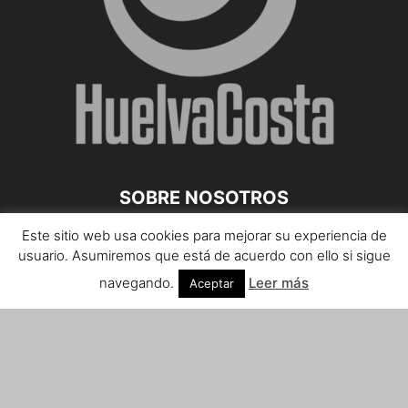
SOBRE NOSOTROS
Este sitio web usa cookies para mejorar su experiencia de
Teléfono de contacto: 959 807 059
usuario. Asumiremos que está de acuerdo con ello si sigue
¡Anúnciate!
navegando.
Leer más
Aceptar
Envíanos tus notas de prensa a:
prensa@huelvacosta.com
Contáctenos:
info@huelvacosta.com