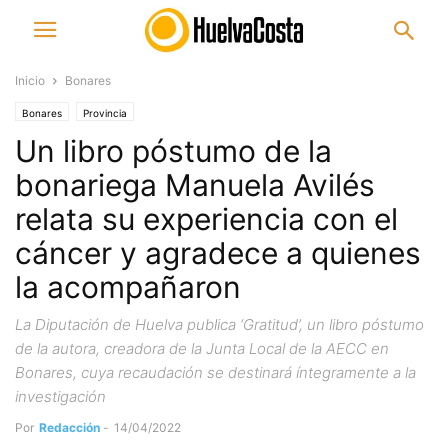
Inicio
Bonares
Bonares
Provincia
Un libro póstumo de la
bonariega Manuela Avilés
relata su experiencia con el
cáncer y agradece a quienes
la acompañaron
La Diputación de Huelva publica ‘Gratitud’, un libro póstumo
de la autora, creadora de la Junta Local de la AECC en
Bonares, cuya recaudación se destinará íntegramente a la
investigación
Por
Redacción
-
14/04/2022