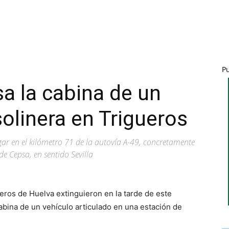
P
sa la cabina de un
solinera en Trigueros
gar en el kilómetro 71 de la autovía A-49, concretamente
e Cepsa, en sentido Sevilla
eros de Huelva extinguieron en la tarde de este
abina de un vehículo articulado en una estación de