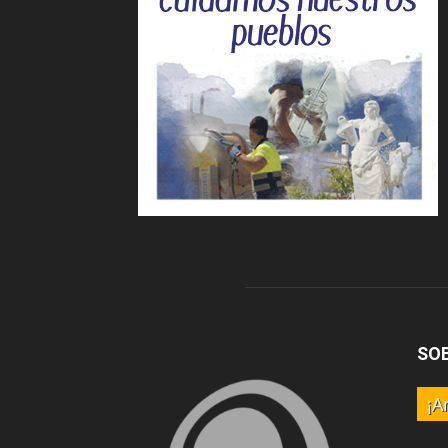
SO
¡A