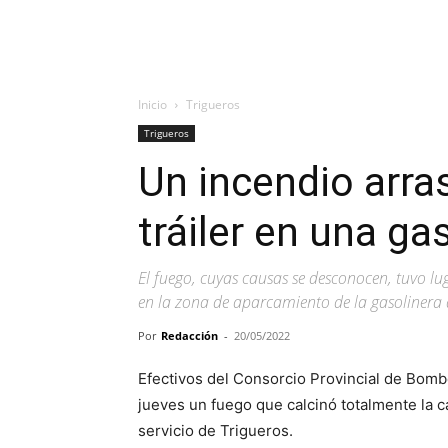
Inicio
Trigueros
Trigueros
Un incendio arra
tráiler en una ga
El fuego, cuyas causas se desconocen, tuvo lu
en la zona de aparcamiento de la gasolinera d
Por
Redacción
-
20/05/2022
Efectivos del Consorcio Provincial de Bomb
jueves un fuego que calcinó totalmente la c
servicio de Trigueros.