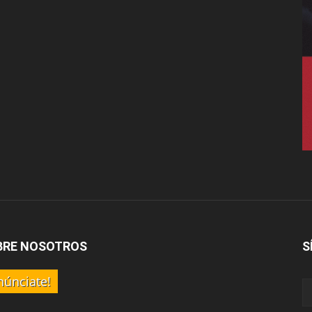
BRE NOSOTROS
S
núnciate!