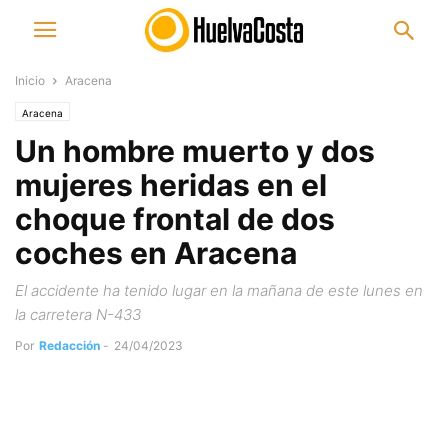
Inicio
Aracena
Aracena
Un hombre muerto y dos
mujeres heridas en el
choque frontal de dos
coches en Aracena
El accidente ha tenido lugar en la mañana de este lunes en
la carretera N-433
Por
Redacción
-
24/04/2023