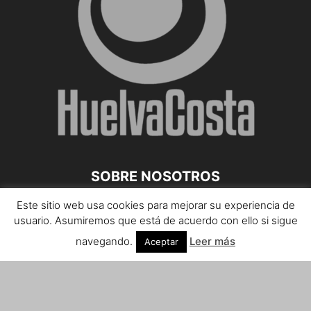
SOBRE NOSOTROS
Este sitio web usa cookies para mejorar su experiencia de
Teléfono de contacto: 959 807 059
usuario. Asumiremos que está de acuerdo con ello si sigue
¡Anúnciate!
navegando.
Leer más
Aceptar
Envíanos tus notas de prensa a:
prensa@huelvacosta.com
Contáctenos:
info@huelvacosta.com