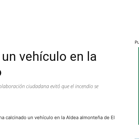
P
 un vehículo en la
o
 colaboración ciudadana evitó que el incendio se
a calcinado un vehículo en la Aldea almonteña de El