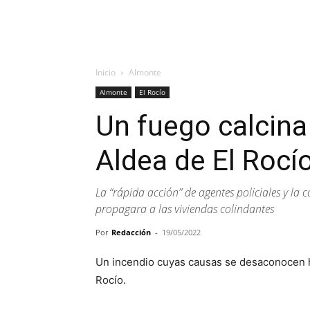
Inicio
Almonte
Almonte
El Rocío
Un fuego calcina
Aldea de El Rocí
La “rápida acción” de agentes policiales y la
propagara a las viviendas colindantes
Por
Redacción
-
19/05/2022
Un incendio cuyas causas se desaconocen h
Rocío.