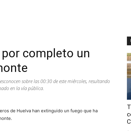
 por completo un
monte
esconocen sobre las 00:30 de este miércoles, resultando
ado en la vía pública.
T
beros de Huelva han extinguido un fuego que ha
c
monte.
C