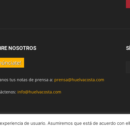
BRE NOSOTROS
S
núnciate!
anos tus notas de prensa a:
prensa@huelvacosta.com
áctenos:
info@huelvacosta.com
 experiencia de usuario. Asumiremos que está de acuerdo con el