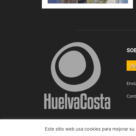
SO
¡A
Enví
Cont
Este sitio web usa cookies para mejorar su
© HuelvaCosta