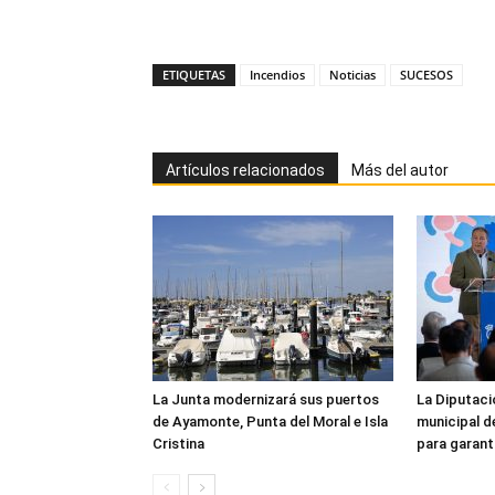
ETIQUETAS
Incendios
Noticias
SUCESOS
Artículos relacionados
Más del autor
La Junta modernizará sus puertos
La Diputaci
de Ayamonte, Punta del Moral e Isla
municipal d
Cristina
para garanti