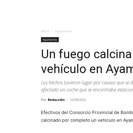
Inicio
Ayamonte
Ayamonte
Un fuego calcina
vehículo en Aya
Los hechos tuvieron lugar por causas que se d
afectado un coche que se encontraba estacion
Por
Redacción
-
16/09/2022
Efectivos del Consorcio Provincial de Bom
calcinado por completo un vehículo en Aya