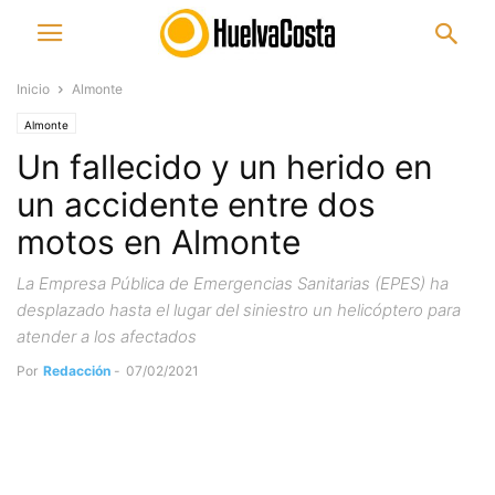
Inicio
Almonte
Almonte
Un fallecido y un herido en
un accidente entre dos
motos en Almonte
La Empresa Pública de Emergencias Sanitarias (EPES) ha
desplazado hasta el lugar del siniestro un helicóptero para
atender a los afectados
Por
Redacción
-
07/02/2021