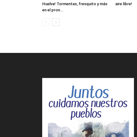
Huelva! Tormentas, fresquito y más
aire libre!
en el pron...