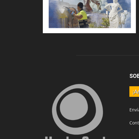
SO
¡A
Enví
Cont