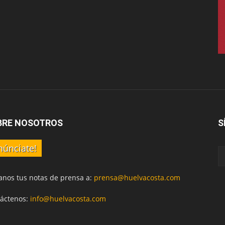
BRE NOSOTROS
S
núnciate!
anos tus notas de prensa a:
prensa@huelvacosta.com
áctenos:
info@huelvacosta.com