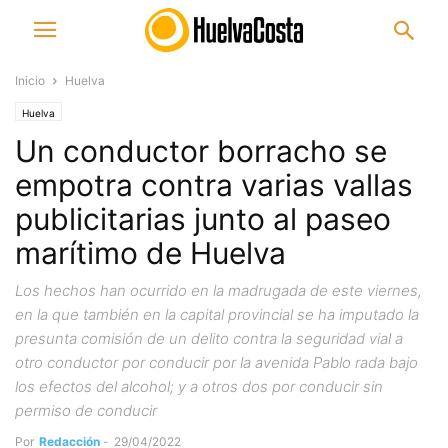
Inicio
Huelva
Huelva
Un conductor borracho se
empotra contra varias vallas
publicitarias junto al paseo
marítimo de Huelva
Los hechos han ocurrido en la madrugada de este viernes,
en la que también en la capital provincial se ha imputado la
presunta comisión de un delito contra la seguridad vial a
otro conductor por conducir por la avenida Pablo rada bajo
los efectos del alcohol; y a otros dos por conducir sin
permiso de conducir
Por
Redacción
-
29/04/2022