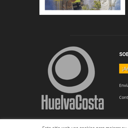
SO
¡A
Enví
Cont