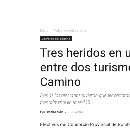
Inicio
Valverde del camino
Valverde del camino
Tres heridos en u
entre dos turism
Camino
Dos de los afectados tuvieron que ser rescatad
frontalmente en la N-435
Por
Redacción
-
10/06/2022
Efectivos del Consorcio Provincial de Bomb