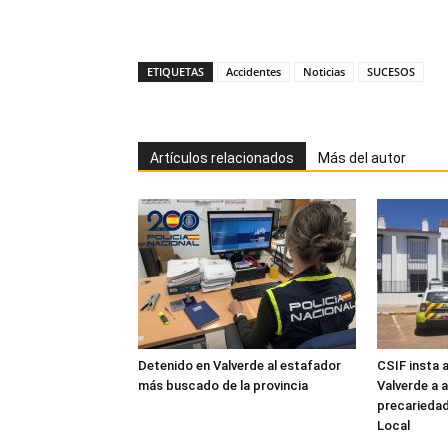
ETIQUETAS
Accidentes
Noticias
SUCESOS
Artículos relacionados
Más del autor
Detenido en Valverde al estafador
CSIF insta 
más buscado de la provincia
Valverde a 
precariedad 
Local