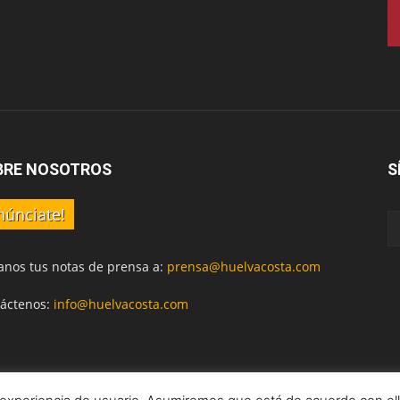
BRE NOSOTROS
S
núnciate!
anos tus notas de prensa a:
prensa@huelvacosta.com
áctenos:
info@huelvacosta.com