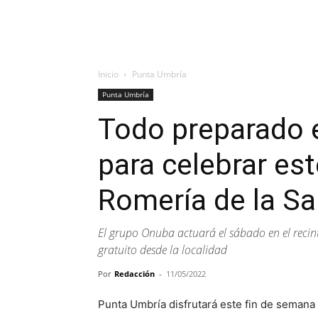
Inicio
Punta Umbría
Punta Umbría
Todo preparado 
para celebrar est
Romería de la Sa
El grupo Onuba actuará el sábado en el recin
gratuito desde la localidad
Por
Redacción
-
11/05/2022
Punta Umbría disfrutará este fin de semana 