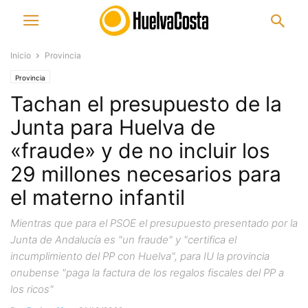
Inicio
Provincia
Provincia
Tachan el presupuesto de la
Junta para Huelva de
«fraude» y de no incluir los
29 millones necesarios para
el materno infantil
Mientras que para el PSOE el presupuesto presentado por la
Junta de Andalucía es "un fraude" y "certifica el
incumplimiento del PP con Huelva", para IU la provincia
onubense "paga la factura de los regalos fiscales del PP a
los ricos"