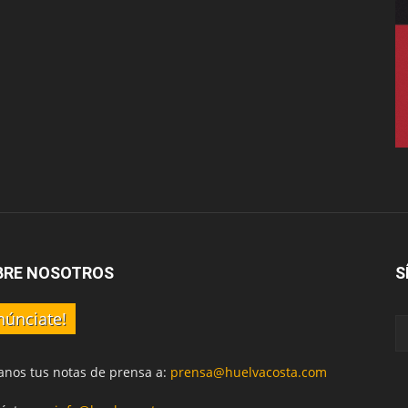
BRE NOSOTROS
S
núnciate!
anos tus notas de prensa a:
prensa@huelvacosta.com