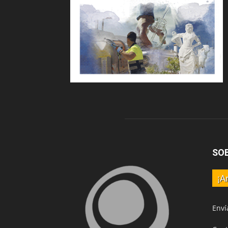
SO
¡A
Enví