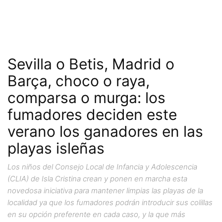
Sevilla o Betis, Madrid o
Barça, choco o raya,
comparsa o murga: los
fumadores deciden este
verano los ganadores en las
playas isleñas
Los niños del Consejo Local de Infancia y Adolescencia
(CLIA) de Isla Cristina crean y ponen en marcha esta
novedosa iniciativa para mantener limpias las playas de la
localidad ya que los fumadores podrán introducir sus colillas
en su opción preferente en cada caso, y la que más