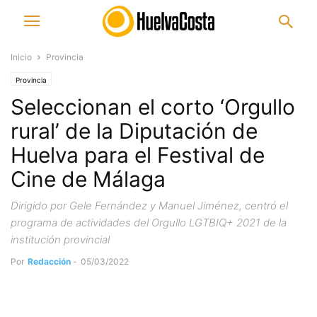
Inicio
Provincia
Provincia
Seleccionan el corto ‘Orgullo
rural’ de la Diputación de
Huelva para el Festival de
Cine de Málaga
Dirigido por Gele Fernández y Manuel Jiménez, centró el
programa de actividades del Orgullo LGTBIQ+ 2021 de la
institución provincial
Por
Redacción
-
05/03/2022