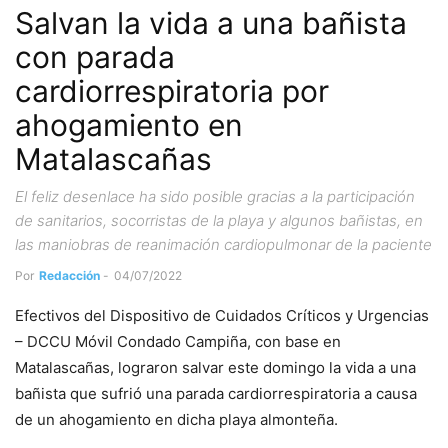
Salvan la vida a una bañista
con parada
cardiorrespiratoria por
ahogamiento en
Matalascañas
El feliz desenlace ha sido posible gracias a la participación
de sanitarios, socorristas de la playa y algunos bañistas, en
las maniobras de reanimación cardiopulmonar de la paciente
Por
Redacción
-
04/07/2022
Efectivos del Dispositivo de Cuidados Críticos y Urgencias
– DCCU Móvil Condado Campiña, con base en
Matalascañas, lograron salvar este domingo la vida a una
bañista que sufrió una parada cardiorrespiratoria a causa
de un ahogamiento en dicha playa almonteña.