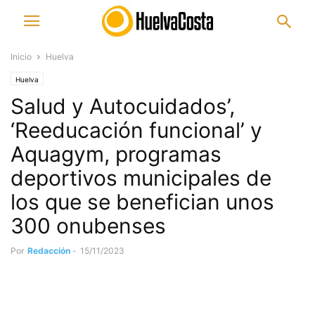
Inicio
Huelva
Huelva
Salud y Autocuidados’,
‘Reeducación funcional’ y
Aquagym, programas
deportivos municipales de
los que se benefician unos
300 onubenses
Por
Redacción
-
15/11/2023