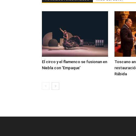
El circo y el flamenco se fusionan en
Toscano anun
Niebla con ‘Empaque’
restauració
Rábida