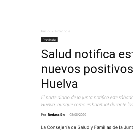
Inicio
Provincia
Provincia
Salud notifica e
nuevos positivos
Huelva
El parte diario de la Junta notifica este sába
Huelva, aunque como es habitual durante los 
Por
Redacción
-
08/08/2020
La Consejería de Salud y Familias de la Jun