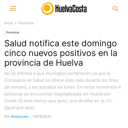
Inicio
Provincia
Provincia
Salud notifica este domingo
cinco nuevos positivos en la
provincia de Huelva
No se informa a qué municipios pertenecen ya que la
Consejería de Salud no ofrece este dato durante los fines
de semana, y los actualiza los lunes. En estos momentos 4
personas se encuentran hospitalizadas en Huelva por
Covid-19 (una menos que ayer), una de ellas en la UCI
(igual que ayer)
Por
Redacción
-
16/08/2020