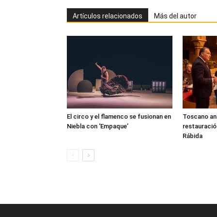
Artículos relacionados
Más del autor
El circo y el flamenco se fusionan en
Toscano anun
Niebla con ‘Empaque’
restauració
Rábida