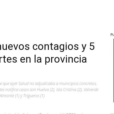
P
 nuevos contagios y 5
tes en la provincia
iete que ayer Salud no adjudicaba a municipios concretos,
es notifica casos son Huelva (2), Isla Cristina (2), Valverde
Almonte (1) y Trigueros (1)