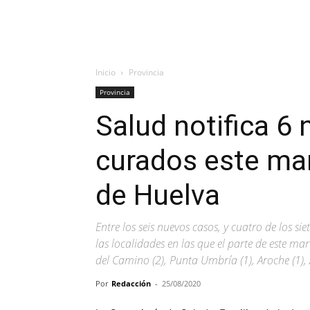
Inicio
Provincia
Provincia
Salud notifica 6
curados este mar
de Huelva
Entre los seis nuevos casos, y cuatro de los s
las localidades en las que el parte de este mart
del Camino (2), Punta Umbría (1), Aroche (1), 
Por
Redacción
-
25/08/2020