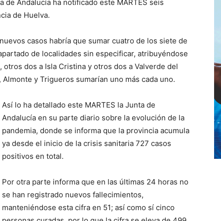
nta de Andalucía ha notificado este MARTES seis
ncia de Huelva.
 nuevos casos habría que sumar cuatro de los siete de
 apartado de localidades sin especificar, atribuyéndose
 otros dos a Isla Cristina y otros dos a Valverde del
, Almonte y Trigueros sumarían uno más cada uno.
Así lo ha detallado este
MARTES
la Junta de
Andalucía en su parte diario sobre la evolución de la
pandemia, donde se informa que la provincia acumula
ya desde el inicio de
la
crisis sanitaria
727
casos
positivos en total.
Por otra parte informa que en las últimas 24 horas
no
se han registrado nuevos fallecimientos,
manteniéndose esta cifra en 51; así como sí cinco
personas curadas
,
por lo que la cifra se eleva de 499