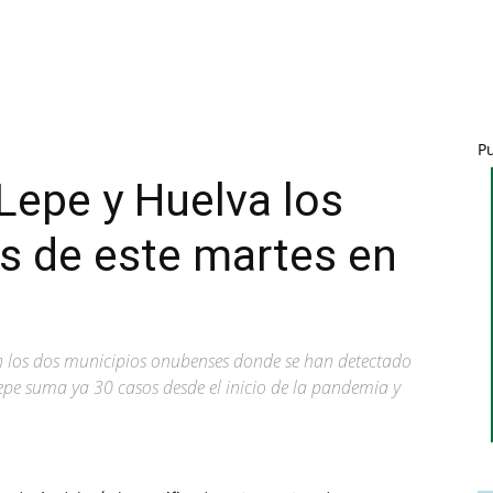
P
 Lepe y Huelva los
s de este martes en
n los dos municipios onubenses donde se han detectado
epe suma ya 30 casos desde el inicio de la pandemia y