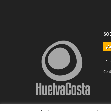
SO
¡A
Enví
Cont