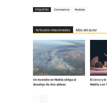
ETIQUETAS
Coronavirus
Noticias
Artículos relacionados
Más del autor
Un incendio en Niebla obliga al
El circo y e
desalojo de dos aldeas
Niebla con 