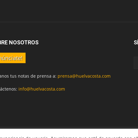
BRE NOSOTROS
S
núnciate!
anos tus notas de prensa a:
prensa@huelvacosta.com
áctenos:
info@huelvacosta.com