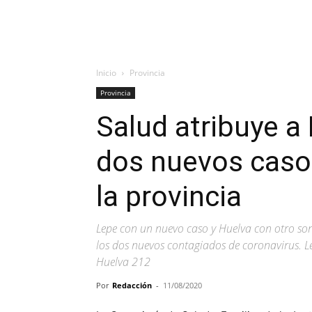
Inicio
Provincia
Provincia
Salud atribuye a
dos nuevos caso
la provincia
Lepe con un nuevo caso y Huelva con otro so
los dos nuevos contagiados de coronavirus. L
Huelva 212
Por
Redacción
-
11/08/2020