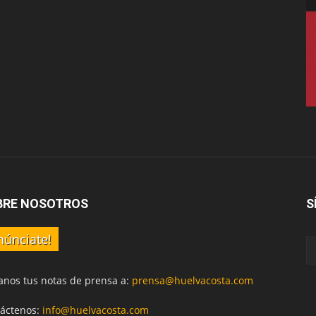
BRE NOSOTROS
S
núnciate!
anos tus notas de prensa a:
prensa@huelvacosta.com
áctenos:
info@huelvacosta.com