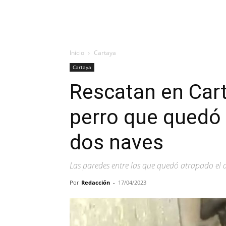
Inicio
Cartaya
Cartaya
Rescatan en Cart
perro que quedó
dos naves
Las paredes entre las que quedó atrapado el 
Por
Redacción
-
17/04/2023