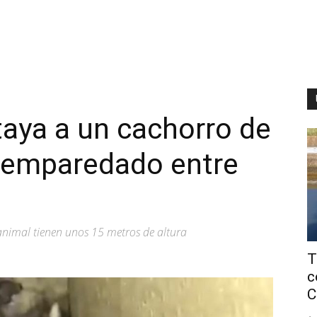
aya a un cachorro de
 emparedado entre
animal tienen unos 15 metros de altura
T
c
C