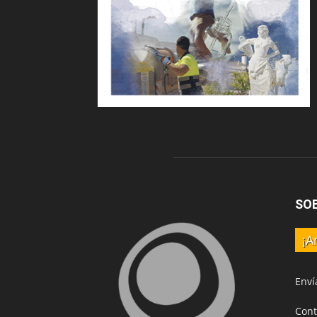
SO
¡A
Enví
Cont