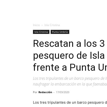
Inicio
Isla Cristina
Isla Cristina
Punta Umbría
Rescatan a los 3 
pesquero de Isla
frente a Punta U
Los tres tripulantes de un barco pesquero de I
naufragar la embarcación en la que faenaban
Por
Redacción
-
17/03/2020
Los tres tripulantes de un barco pesquero d