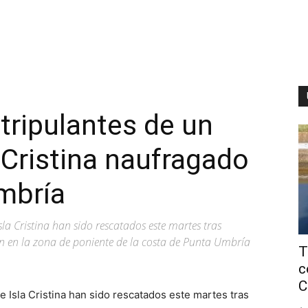
tripulantes de un
 Cristina naufragado
mbría
sla Cristina han sido rescatados este martes tras
 en la zona de poniente de la costa de Punta Umbría
T
c
C
e Isla Cristina han sido rescatados este martes tras