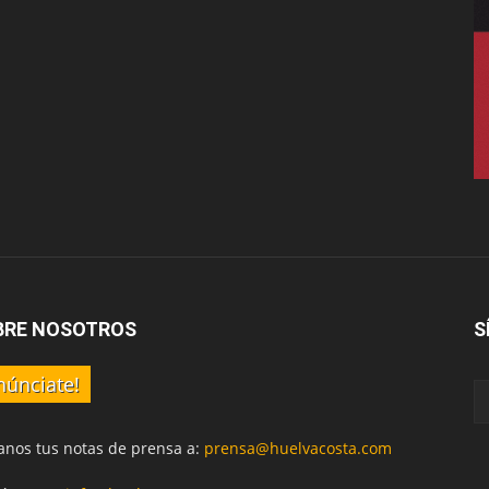
BRE NOSOTROS
S
núnciate!
anos tus notas de prensa a:
prensa@huelvacosta.com