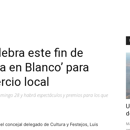
ebra este fin de
 en Blanco’ para
rcio local
domingo 28 y habrá espectáculos y premios para los que
U
d
Má
l concejal delegado de Cultura y Festejos, Luis
en