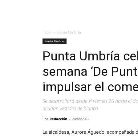
Inicio
Punta Umbría
Punta Umbría
Punta Umbría cel
semana ‘De Punta
impulsar el come
Se desarrollará desde el viernes 26 hasta el 
acudan vestidos de blanco
Por
Redacción
-
24/08/2022
La alcaldesa, Aurora Águedo, acompañada de