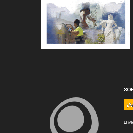
SO
¡A
Enví