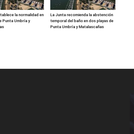
tablece la normalidad en
La Junta recomienda la abstención
de Punta Umbría y
temporal del baño en dos playas de
as
Punta Umbría y Matalascañas